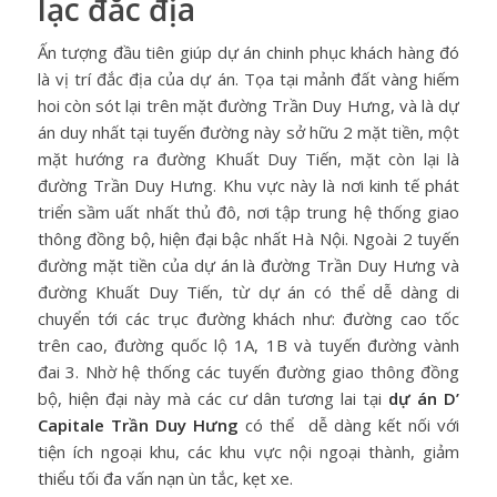
lạc đắc địa
Ấn tượng đầu tiên giúp dự án chinh phục khách hàng đó
là vị trí đắc địa của dự án. Tọa tại mảnh đất vàng hiếm
hoi còn sót lại trên mặt đường Trần Duy Hưng, và là dự
án duy nhất tại tuyến đường này sở hữu 2 mặt tiền, một
mặt hướng ra đường Khuất Duy Tiến, mặt còn lại là
đường Trần Duy Hưng. Khu vực này là nơi kinh tế phát
triển sầm uất nhất thủ đô, nơi tập trung hệ thống giao
thông đồng bộ, hiện đại bậc nhất Hà Nội. Ngoài 2 tuyến
đường mặt tiền của dự án là đường Trần Duy Hưng và
đường Khuất Duy Tiến, từ dự án có thể dễ dàng di
chuyển tới các trục đường khách như: đường cao tốc
trên cao, đường quốc lộ 1A, 1B và tuyến đường vành
đai 3. Nhờ hệ thống các tuyến đường giao thông đồng
bộ, hiện đại này mà các cư dân tương lai tại
dự án D’
Capitale Trần Duy Hưng
có thể dễ dàng kết nối với
tiện ích ngoại khu, các khu vực nội ngoại thành, giảm
thiểu tối đa vấn nạn ùn tắc, kẹt xe.