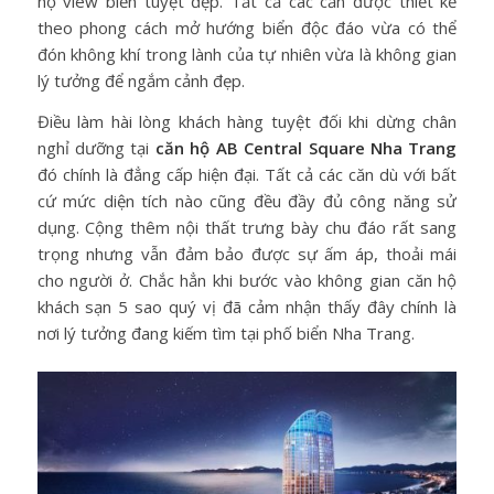
hộ view biển tuyệt đẹp. Tất cả các căn được thiết kế
theo phong cách mở hướng biển độc đáo vừa có thể
đón không khí trong lành của tự nhiên vừa là không gian
lý tưởng để ngắm cảnh đẹp.
Điều làm hài lòng khách hàng tuyệt đối khi dừng chân
nghỉ dưỡng tại
căn hộ AB Central Square Nha Trang
đó chính là đẳng cấp hiện đại. Tất cả các căn dù với bất
cứ mức diện tích nào cũng đều đầy đủ công năng sử
dụng. Cộng thêm nội thất trưng bày chu đáo rất sang
trọng nhưng vẫn đảm bảo được sự ấm áp, thoải mái
cho người ở. Chắc hẳn khi bước vào không gian căn hộ
khách sạn 5 sao quý vị đã cảm nhận thấy đây chính là
nơi lý tưởng đang kiếm tìm tại phố biển Nha Trang.