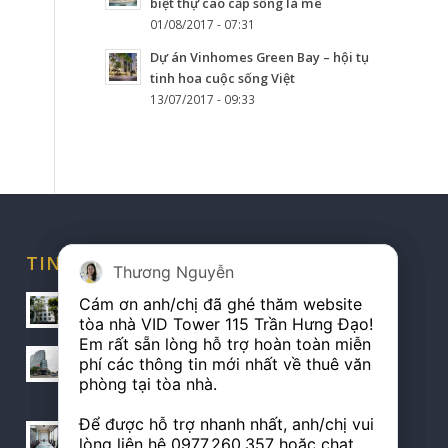
biệt thự cao cấp sống là mê
01/08/2017 - 07:31
Dự án Vinhomes Green Bay – hội tụ
tinh hoa cuộc sống Việt
13/07/2017 - 09:33
TIN TỨC CHO THUÊ
Thương Nguyễn
Thương Nguyễn
Vị trí vàng kết nối của tòa nhà ACB Office Building
Cám ơn anh/chị đã ghé thăm website 
Cám ơn anh/chị đã ghé thăm website 
24/01/2020 - 14:56
tòa nhà VID Tower 115 Trần Hưng Đạo!

tòa nhà VID Tower 115 Trần Hưng Đạo!

Em rất sẵn lòng hỗ trợ hoàn toàn miễn 
Em rất sẵn lòng hỗ trợ hoàn toàn miễn 
Cho thuê văn phòng VID Tower giá hấp dẫn nhất
phí các thông tin mới nhất về thuê văn 
phí các thông tin mới nhất về thuê văn 
quận Hoàn Kiếm
phòng tại tòa nhà.

phòng tại tòa nhà.

28/07/2019 - 14:42
Để được hỗ trợ nhanh nhất, anh/chị vui 
Để được hỗ trợ nhanh nhất, anh/chị vui 
Cho thuê diện tích linh hoạt tại tòa VID Tower
lòng liên hệ 
lòng liên hệ 
0977.260.357
0977.260.357
 hoặc chat 
 hoặc chat 