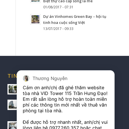
biệt thự cao cấp sống là mê
01/08/2017 - 07:31
Dự án Vinhomes Green Bay – hội tụ
tinh hoa cuộc sống Việt
13/07/2017 - 09:33
TIN TỨC CHO THUÊ
Thương Nguyễn
Vị trí vàng kết nối của tòa nhà ACB Office Building
Cám ơn anh/chị đã ghé thăm website 
24/01/2020 - 14:56
tòa nhà VID Tower 115 Trần Hưng Đạo!

Em rất sẵn lòng hỗ trợ hoàn toàn miễn 
Cho thuê văn phòng VID Tower giá hấp dẫn nhất
phí các thông tin mới nhất về thuê văn 
quận Hoàn Kiếm
phòng tại tòa nhà.

28/07/2019 - 14:42
Để được hỗ trợ nhanh nhất, anh/chị vui 
Cho thuê diện tích linh hoạt tại tòa VID Tower
lòng liên hệ 
0977.260.357
 hoặc chat 