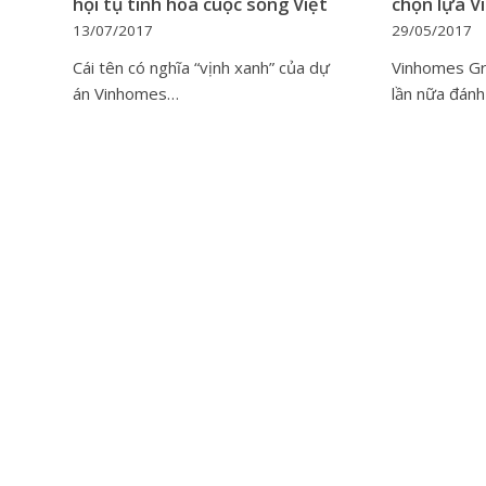
hội tụ tinh hoa cuộc sống Việt
chọn lựa 
13/07/2017
29/05/2017
Cái tên có nghĩa “vịnh xanh” của dự
Vinhomes Gr
án Vinhomes…
lần nữa đán